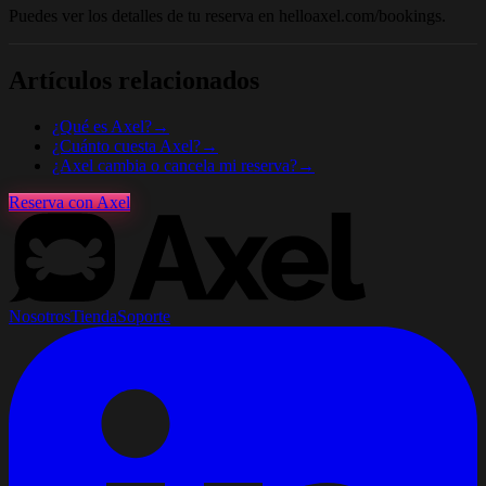
Puedes ver los detalles de tu reserva en helloaxel.com/bookings.
Artículos relacionados
¿Qué es Axel?
→
¿Cuánto cuesta Axel?
→
¿Axel cambia o cancela mi reserva?
→
Reserva con Axel
Nosotros
Tienda
Soporte