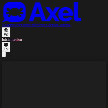
Nosotros
Preguntas frecuentes
Tienda
Carreras
ES
Iniciar sesion
ES
¿Qué es Axel?
¿Es Axel un agente de viajes?
¿Cómo encuentra Axel vuelos baratos?
¿Qué es un buscador de vuelos con IA?
¿Puede Axel reservar vuelos por mí?
¿Cómo funcionan las alertas de precios de vuelos?