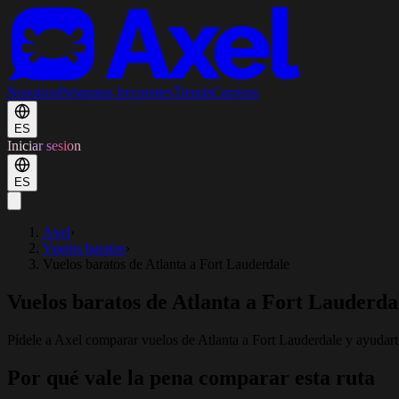
Nosotros
Preguntas frecuentes
Tienda
Carreras
ES
Iniciar sesion
ES
Axel
›
Vuelos baratos
›
Vuelos baratos de Atlanta a Fort Lauderdale
Vuelos baratos de Atlanta a Fort Lauderda
Pídele a Axel comparar vuelos de Atlanta a Fort Lauderdale y ayudarte 
Por qué vale la pena comparar esta ruta