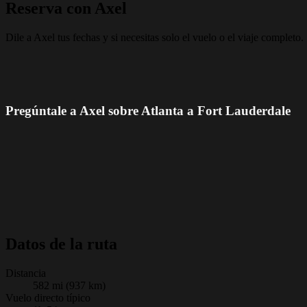
Reserva con Axel
Dile a Axel tus fechas y si necesitas solo el vuelo o el viaje completo.
Pregúntale a Axel sobre Atlanta a Fort Lauderdale
Datos de la ruta
Distancia
582 mi (937 km)
Vuelo directo típico