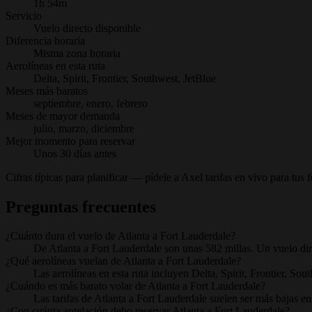
1h 54m
Servicio
Vuelo directo disponible
Diferencia horaria
Misma zona horaria
Aerolíneas en esta ruta
Delta, Spirit, Frontier, Southwest, JetBlue
Meses más baratos
septiembre, enero, febrero
Meses de mayor demanda
julio, marzo, diciembre
Mejor momento para reservar
Unos 30 días antes
Cifras típicas para planificar — pídele a Axel tarifas en vivo para tus 
Preguntas frecuentes
¿Cuánto dura el vuelo de Atlanta a Fort Lauderdale?
De Atlanta a Fort Lauderdale son unas 582 millas. Un vuelo dir
¿Qué aerolíneas vuelan de Atlanta a Fort Lauderdale?
Las aerolíneas en esta ruta incluyen Delta, Spirit, Frontier, Sou
¿Cuándo es más barato volar de Atlanta a Fort Lauderdale?
Las tarifas de Atlanta a Fort Lauderdale suelen ser más bajas en 
¿Con cuánta antelación debo reservar Atlanta a Fort Lauderdale?